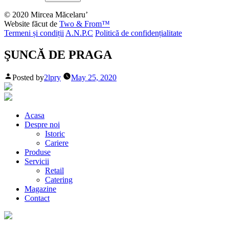
© 2020 Mircea Măcelaru’
Website făcut de
Two & From™
Termeni și condiții
A.N.P.C
Politică de confidențialitate
ŞUNCĂ DE PRAGA
Posted by
2lpry
May 25, 2020
Acasa
Despre noi
Istoric
Cariere
Produse
Servicii
Retail
Catering
Magazine
Contact