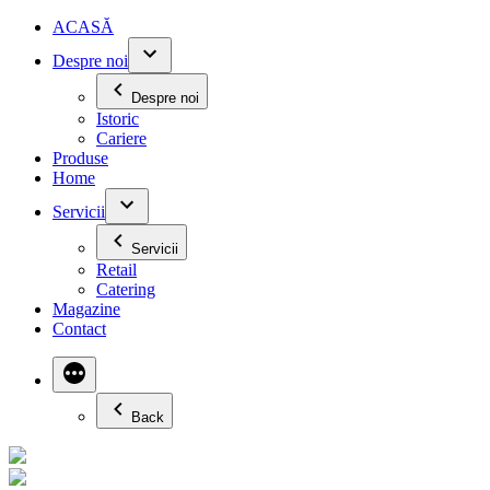
ACASĂ
Despre noi
Despre noi
Istoric
Cariere
Produse
Home
Servicii
Servicii
Retail
Catering
Magazine
Contact
Back