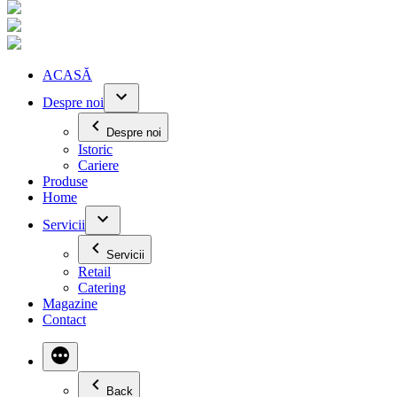
ACASĂ
Despre noi
Despre noi
Istoric
Cariere
Produse
Home
Servicii
Servicii
Retail
Catering
Magazine
Contact
Back