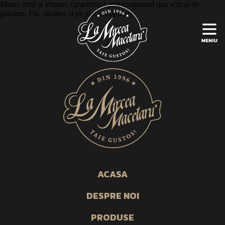
Mezel crud și afumat, caracterizat prin conținutul mai scăzut de
grăsime. Fin, sănătos și pe placul copiilor.
ACASA
DESPRE NOI
PRODUSE