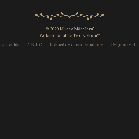
© 2020 Mircea Măcelaru’
Website făcut de Two & From™
și condiții
A.N.P.C
Politică de confidențialitate
Regulament c