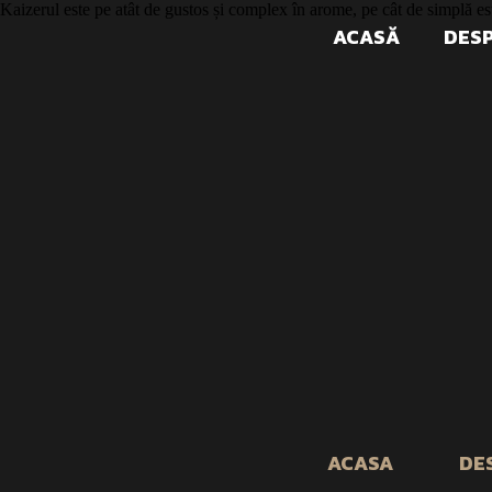
Kaizerul este pe atât de gustos și complex în arome, pe cât de simplă este
ACASĂ
DESP
ACASA
DE